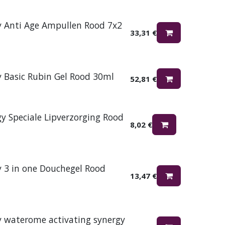
y Anti Age Ampullen Rood 7x2
33,31
€
y Basic Rubin Gel Rood 30ml
52,81
€
gy Speciale Lipverzorging Rood
8,02
€
y 3 in one Douchegel Rood
13,47
€
y waterome activating synergy