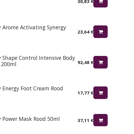
30,83
€
y Arome Activating Synergy
23,64
€
y Shape Control Intensive Body
92,48
€
 200ml
y Energy Foot Cream Rood
17,77
€
y Power Mask Rood 50ml
37,11
€