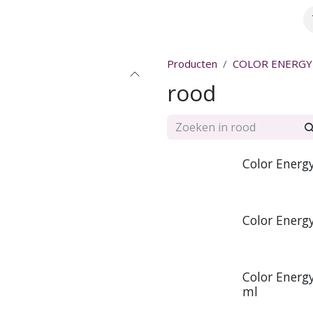
Over ons
Webshop
Meer info
Producten
COLOR ENERGY
rood
Color Energ
Color Energ
Color Energ
ml