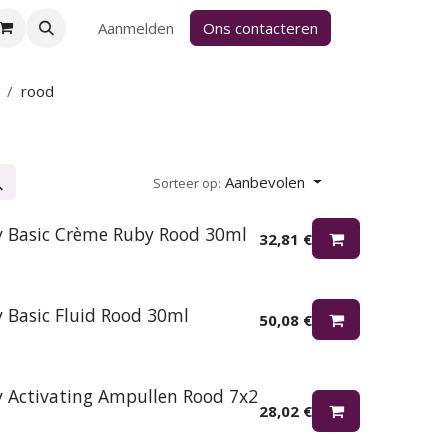
Aanmelden
Ons contacteren
rood
Aanbevolen
Sorteer op:
y Basic Crème Ruby Rood 30ml
32,81
€
y Basic Fluid Rood 30ml
50,08
€
y Activating Ampullen Rood 7x2
28,02
€