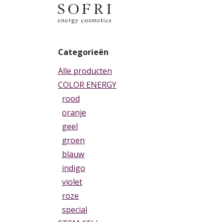
Overslaan naar inhoud
Categorieën
Alle producten
COLOR ENERGY
rood
oranje
geel
groen
blauw
indigo
violet
roze
special