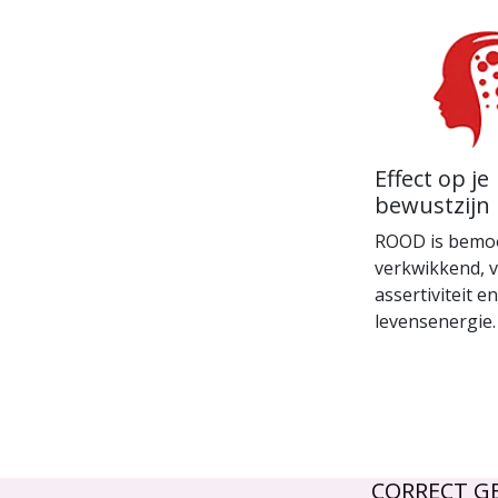
Effect op je
bewustzijn
ROOD is bemo
verkwikkend, v
assertiviteit e
levensenergie.
CORRECT G