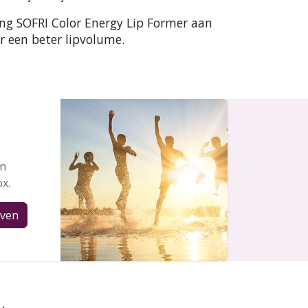
eng SOFRI Color Energy Lip Former aan
r een beter lipvolume.
en
ox.
jven