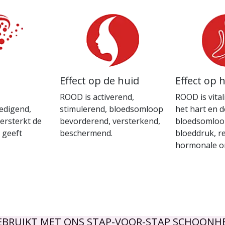
Effect op de huid
Effect op 
ROOD is activerend,
ROOD is vita
edigend,
stimulerend, bloedsomloop
het hart en d
ersterkt de
bevorderend, versterkend,
bloedsomloo
n geeft
beschermend.
bloeddruk, r
hormonale o
EBRUIKT MET ONS STAP-VOOR-STAP SCHOONHE