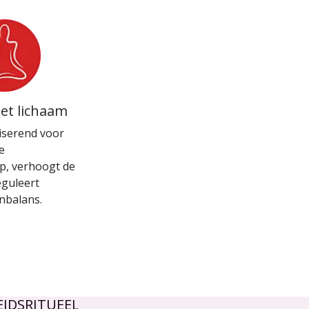
het lichaam
liserend voor
e
p, verhoogt de
eguleert
nbalans.
IDSRITUEEL