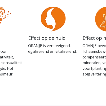
Effect op de huid
Effect op 
ORANJE is verstevigend,
ORANJE bevo
voor
egaliserend en vitaliserend.
lichaamsbewu
tiviteit,
compenseert
 sensualiteit
mineralen, ve
gde. Het
voortplantin
 humeur.
spijsverteri