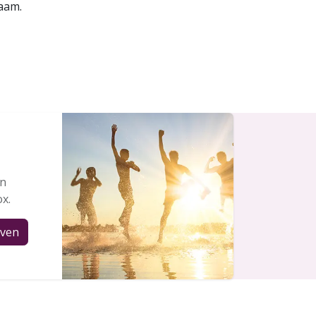
haam.
en
ox.
jven