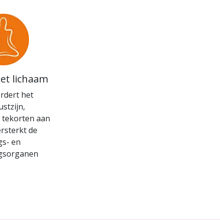
het lichaam
rdert het
stzijn,
 tekorten aan
rsterkt de
gs- en
ngsorganen