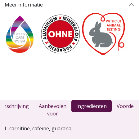
Meer informatie
Omschrijving
Aanbevolen
Ingrediënten
Voordele
voor
L-carnitine, cafeïne, guarana,