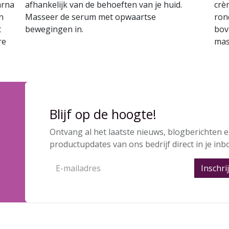
arna
afhankelijk van de behoeften van je huid.
crè
n
Masseer de serum met opwaartse
ron
t
bewegingen in.
bov
re
mas
Blijf op de hoogte!
Ontvang al het laatste nieuws, blogberichten 
productupdates van ons bedrijf direct in je inb
Inschri