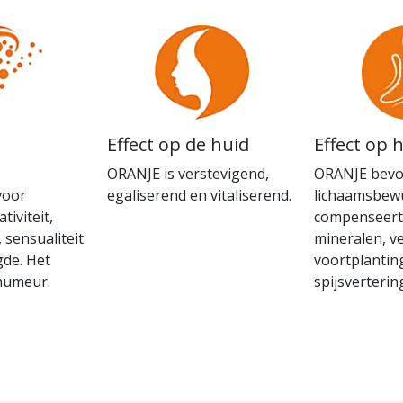
Effect op de huid
Effect op 
ORANJE is verstevigend,
ORANJE bevo
voor
egaliserend en vitaliserend.
lichaamsbewu
tiviteit,
compenseert
 sensualiteit
mineralen, ve
gde. Het
voortplantin
 humeur.
spijsverteri