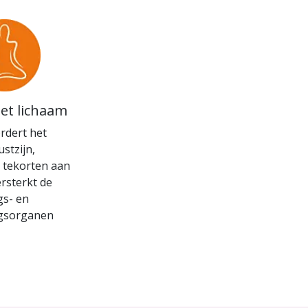
het lichaam
rdert het
stzijn,
 tekorten aan
rsterkt de
gs- en
ngsorganen