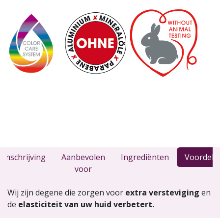
Omschrijving
Aanbevolen
Ingrediënten
Voordele
voor
Wij zijn degene die zorgen voor
extra versteviging
en
de
elasticiteit van uw huid verbetert.