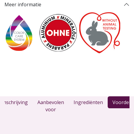
Meer informatie
Omschrijving
Aanbevolen
Ingrediënten
Voordele
voor