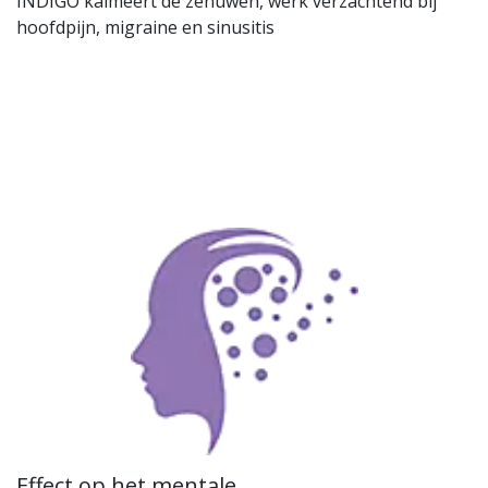
INDIGO kalmeert de zenuwen, werk verzachtend bij
hoofdpijn, migraine en sinusitis
Effect op het mentale