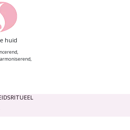
de huid
ncerend,
harmoniserend,
IDSRITUEEL
.