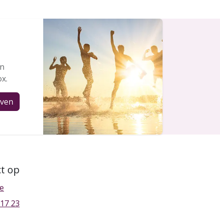
en
ox.
jven
t op
be
 17 23