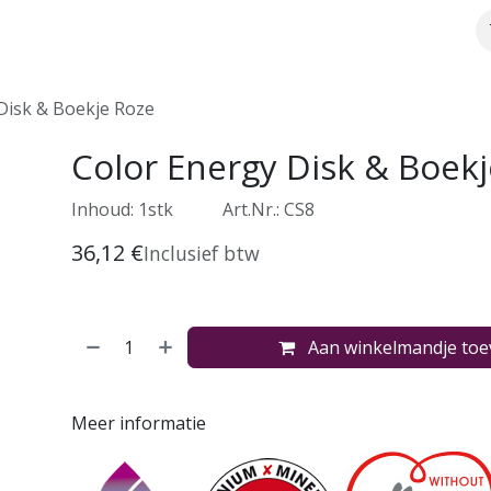
Over ons
Webshop
Meer info
Disk & Boekje Roze
Color Energy Disk & Boek
Inhoud: 1stk
​Art.Nr.: CS8
36,12
€
Inclusief btw
Aan winkelmandje to
Meer informatie