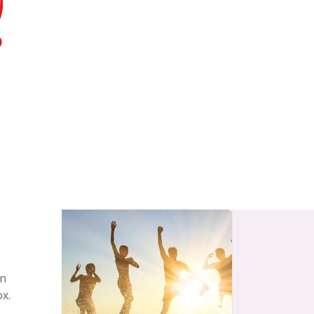
en
ox.