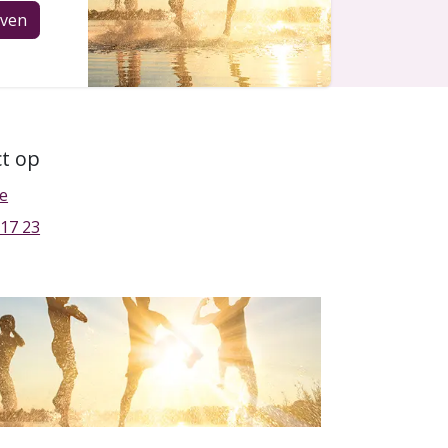
jven
t op
be
 17 23